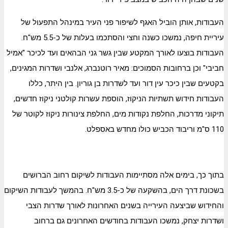
העבודות, אותן הוביל האגף לשיפור פני העיר במינהל התפעול של
עיריית חיפה, נמשכו כשנה וחצי והסתכמו בעלות של כ-5.5 מש"ח.
העבודות בוצעו לאורך המקטע שבין גשר גני הבהאים ועד לכיכר "אמיל
חביבי" וכן ברחובות הסמוכים: מאיר רוטנברג, אלנבי ושדרות המגינים,
בקטעים שבין כיכר עין דור ועד לשדרות בן גוריון. בין היתר, כללו
העבודות חידוש תשתיות הניקוז, הוספת עשרות קולטני ניקוז חדשים,
תיקוני מדרכות, החלפת נקודות מים, החלפת צינורות ניקוז לקוטר של
110 ס"מ וריבוד הכביש כולו מחדש באספלט.
בתוך כך, בימים אלה מסתיימות העבודות לשיקום רחוב הברושים
בשכונת דרך הים, בהשקעה של כ-3.5 מש"ח. בהמשך לעבודות השיקום
והחידוש שביצעה העירייה בשנים האחרונות לאורך שדרות הצבי
ושדרות יצחק, נמשכו העבודות בחודשים האחרונים גם ברחוב