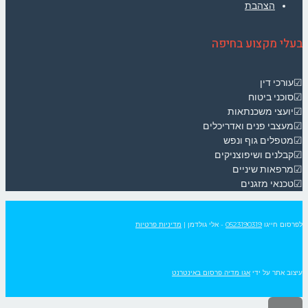
הצהבת
בעלי מקצוע בחיפה
☑עורכי דין
☑סוכני ביטוח
☑יועצי משכנתאות
☑מעצבי פנים ואדריכלים
☑מטפלים גוף ונפש
☑קבלנים ושיפוצניקים
☑מרפאות שיניים
☑טכנאי מזגנים
לפרסום חייגו
0523190319
- אלי גולדמן
|
מדיניות פרטיות
עיצוב אתר על ידי
אגו מדיה פרסום באינטרנט