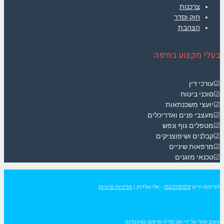
צרכנות
חוק וסדר
הצהבת
בעלי מקצוע בחיפה
☑עורכי דין
☑סוכני ביטוח
☑יועצי משכנתאות
☑מעצבי פנים ואדריכלים
☑מטפלים גוף ונפש
☑קבלנים ושיפוצניקים
☑מרפאות שיניים
☑טכנאי מזגנים
לפרסום חייגו
0523190319
- אלי גולדמן
|
מדיניות פרטיות
עיצוב אתר על ידי
אגו מדיה פרסום באינטרנט