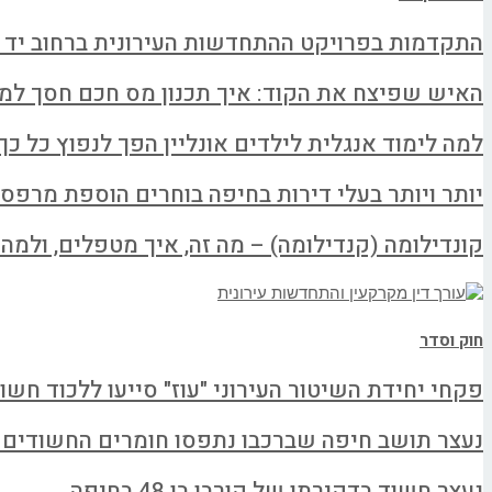
התקדמות בפרויקט ההתחדשות העירונית ברחוב יד 
האיש שפיצח את הקוד: איך תכנון מס חכם חסך למשפחה א
למה לימוד אנגלית לילדים אונליין הפך לנפוץ כל כך
יותר ויותר בעלי דירות בחיפה בוחרים הוספת מרפס
קונדילומה (קנדילומה) – מה זה, איך מטפלים, ולמה ל
חוק וסדר
פקחי יחידת השיטור העירוני "עוז" סייעו ללכוד חשו
נעצר תושב חיפה שברכבו נתפסו חומרים החשודים
נעצר חשוד בדקירתו של קורבן בן 48 בחיפה