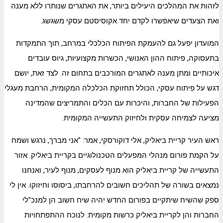
לזהות את המהלכים היעילים ביותר, את האתגרים שנותרו ללא מענה
ואת הצעדים שיאפשרו לקדם יחד אקוסיסטם עסקי משגשג.
המועדון יפעל גם להעמקת הפיתוח הכלכלי במרחב, תוך התמקדות
בתעסוקה, פיתוח ההון האנושי, הכשרות מקצועיות, גיוס עובדים
איכותיים ומתן מענה לאתגרים המורכבים בתחום זה. לצד זאת, יושם
דגש על פיתוח עסקי, הכולל תחזוקת הכלכלה המקומית, הרחבת מעגלי
הפעילות של החברות, והיכרות עם הכלים והתמריצים שהמדינה
מציעה לצמיחה עסקית ולחיזוק התעשייה המקומית.
ראש העיר קריית ביאליק, אלי דוקורסקי, אמר: "אני מברך, נרגש ושמח
על הקמת פורום מנהלי המפעלים הטכנולוגיים בקריית ביאליק. אזור
התעשייה של קריית ביאליק הוא מנוף לעסקים, מנוף לעיר, ואנחנו
נמצאים בשורה של תהליכים חשובים להרחבתו, ביסוסו וחיזוקו. אין לי
ספק שהשיח שיתקיים בפורום החדש יהיה שיח חשוב הן למנכ"לי
החברות והן לקריית ביאליק כרשות מקומית. לנוכח ההתפתחויות