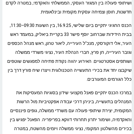
ושיתופי פעולה בין המגזר העסקי, הממשלתי והאקדמי, במטרה לקדם
חדשנות, חוסן וצמיחה עסקית מקומית ובינלאומית.
הכנס החגיגי יתקיים ביום שלישי, 16.9.25, בין השעות 09:30–11:30,
בבית הידידות שברחוב יוסף פישר 33 בקריית ביאליק, במעמד ראש
העיר, אלי דוקורסקי, מנכ"ל העירייה, ליאור טרגן, ראש מנהל הכספים
וגזבר העירייה, חן פרץ, חברי הנהלת העיר, נציגי משרדי ממשלה
ושותפים אסטרטגיים. האירוע יהווה נקודת פתיחה למפגשים שוטפים
שיקבצו יחד את בכירי התעשייה הטכנולוגית וייצרו שיח פורץ דרך בין
כלל הגורמים המעורבים.
במרכז הכנס יתקיים פאנל מקצועי שידון בסוגיות המעסיקות את
המנהלים בתעשייה, ביניהן דרכי עבודה אפקטיביות מול הרשות
המקומית, יצירת שיתופי פעולה עם משרדי ממשלה, גופים פיננסיים
והאקדמיה, ושימור יתרון תחרותי דווקא בפריפריה. הפאנל יפגיש בין
בכירים מהשלטון המקומי, נציגי ממשלה ויזמים מהשטח, במטרה