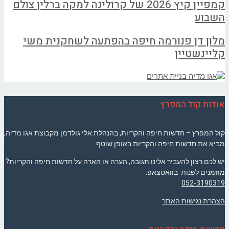
קמפיין קיץ 2026 של קרולינה למקה ברלין צולם
השבוע
מלון דן פנורמה חיפה בהפתעה לשחקנית משי
קליינשטיין
אודות קול המפרץ
קול המפרץ – חדשות חיפה והקריות, בהנהלת אלי גולדמן מקבוצת אגו מדיה,
מביא את חדשות חיפה והקריות באופן שוטף.
יש לכם רצון להעביר אלינו תגובה, הערה או הארה על חדשות חיפה והקריות?
מוזמנים לפנות בוואטצאפ:
052-3190319
הצהרת נגישות האתר