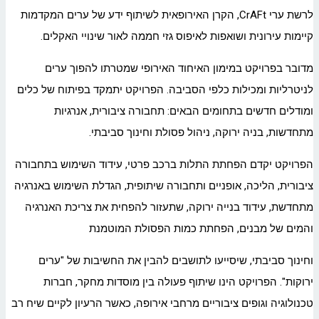
לרשת ערי CrAFt, הקרן האירופאית לשיתוף ידע של ערים המקדמות
קיימות עירונית ושואפות לאיפוס גזי חממה לאור שינויי האקלים.
מדובר בפרויקט במימון האיחוד האירופי שמטרתו להפוך ערים
לניטרליות ומכילות כלפי הסביבה. הפרויקט יתמקד בפיתוח של כלים
ומודלים חדשים בתחומים הבאים: תחבורה ציבורית, אנרגיות
מתחדשות, בניה ירוקה, ניהול פסולת וחינוך סביבתי.
הפרויקט יקדם הפחתת התלות ברכב פרטי, עידוד השימוש בתחבורה
ציבורית, הליכה, אופניים ותחבורה שיתופית, הגדלת השימוש באנרגיה
מתחדשת, עידוד בנייה ירוקה, שתעזור להפחית את צריכת האנרגיה
והמים של מבנים, הפחתת כמות הפסולת המוטמנת
וחינוך סביבתי, שיסייעו לתושבים להבין את החשיבות של "ערים
ירוקות". הפרויקט הינו שיתוף פעולה בין מוסדות מחקר, חברות
טכנולוגיה וגופים ציבוריים מרחבי אירופה, כאשר הרעיון לקיים שיח רב