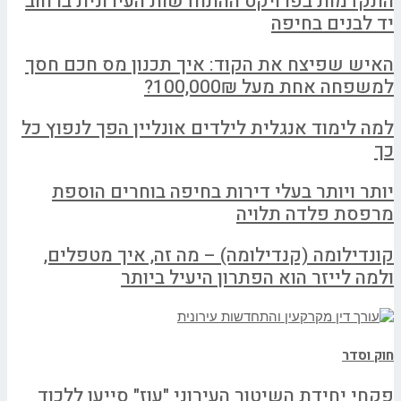
התקדמות בפרויקט ההתחדשות העירונית ברחוב
יד לבנים בחיפה
האיש שפיצח את הקוד: איך תכנון מס חכם חסך
למשפחה אחת מעל 100,000₪?
למה לימוד אנגלית לילדים אונליין הפך לנפוץ כל
כך
יותר ויותר בעלי דירות בחיפה בוחרים הוספת
מרפסת פלדה תלויה
קונדילומה (קנדילומה) – מה זה, איך מטפלים,
ולמה לייזר הוא הפתרון היעיל ביותר
חוק וסדר
פקחי יחידת השיטור העירוני "עוז" סייעו ללכוד