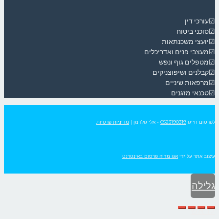
☑עורכי דין
☑סוכני ביטוח
☑יועצי משכנתאות
☑מעצבי פנים ואדריכלים
☑מטפלים גוף ונפש
☑קבלנים ושיפוצניקים
☑מרפאות שיניים
☑טכנאי מזגנים
לפרסום חייגו
0523190319
- אלי גולדמן
|
מדיניות פרטיות
עיצוב אתר על ידי
אגו מדיה פרסום באינטרנט
גלילה
לראש