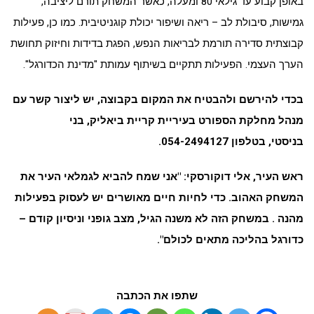
באופן קבוע עד גילאי 80 ומעלה, כאשר המשחק תורם ליציבה,
גמישות, סיבולת לב – ריאה ושיפור יכולת קוגניטיבית. כמו כן, פעילות
קבוצתית סדירה תורמת לבריאות הנפש, הפגת בדידות וחיזוק תחושת
הערך העצמי. הפעילות תתקיים בשיתוף עמותת "מדינת הכדורגל".
בכדי להירשם ולהבטיח את המקום בקבוצה, יש ליצור קשר עם
מנהל מחלקת הספורט בעיריית קריית ביאליק, בני
בניסטי,
בטלפון 054-2494127.
ראש העיר, אלי דוקורסקי: "אני שמח להביא לגמלאי העיר את
המשחק האהוב. כדי לחיות חיים מאושרים יש לעסוק בפעילות
מהנה . במשחק הזה לא משנה הגיל, מצב גופני וניסיון קודם –
כדורגל בהליכה מתאים לכולם".
שתפו את הכתבה