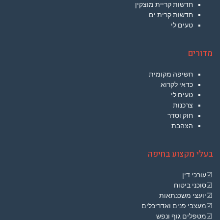
חדשות קריית מוצקין
חדשות קרית ים
טעים לי
מדורים
חשיפה מקומית
כדאי לקרוא
טעים לי
צרכנות
חוק וסדר
הצהבת
בעלי מקצוע בחיפה
☑עורכי דין
☑סוכני ביטוח
☑יועצי משכנתאות
☑מעצבי פנים ואדריכלים
☑מטפלים גוף ונפש