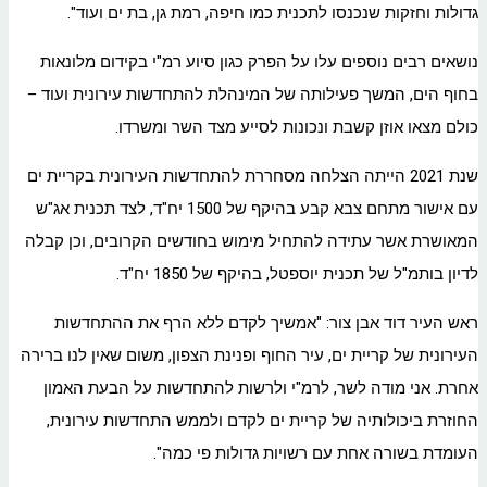
גדולות וחזקות שנכנסו לתכנית כמו חיפה, רמת גן, בת ים ועוד".
נושאים רבים נוספים עלו על הפרק כגון סיוע רמ"י בקידום מלונאות
בחוף הים, המשך פעילותה של המינהלת להתחדשות עירונית ועוד –
כולם מצאו אוזן קשבת ונכונות לסייע מצד השר ומשרדו.
שנת 2021 הייתה הצלחה מסחררת להתחדשות העירונית בקריית ים
עם אישור מתחם צבא קבע בהיקף של 1500 יח"ד, לצד תכנית אג"ש
המאושרת אשר עתידה להתחיל מימוש בחודשים הקרובים, וכן קבלה
לדיון בותמ"ל של תכנית יוספטל, בהיקף של 1850 יח"ד.
ראש העיר דוד אבן צור: "אמשיך לקדם ללא הרף את ההתחדשות
העירונית של קריית ים, עיר החוף ופנינת הצפון, משום שאין לנו ברירה
אחרת. אני מודה לשר, לרמ"י ולרשות להתחדשות על הבעת האמון
החוזרת ביכולותיה של קריית ים לקדם ולממש התחדשות עירונית,
העומדת בשורה אחת עם רשויות גדולות פי כמה".