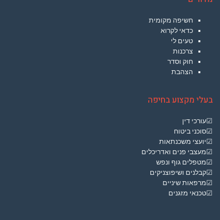
חשיפה מקומית
כדאי לקרוא
טעים לי
צרכנות
חוק וסדר
הצהבת
בעלי מקצוע בחיפה
☑עורכי דין
☑סוכני ביטוח
☑יועצי משכנתאות
☑מעצבי פנים ואדריכלים
☑מטפלים גוף ונפש
☑קבלנים ושיפוצניקים
☑מרפאות שיניים
☑טכנאי מזגנים