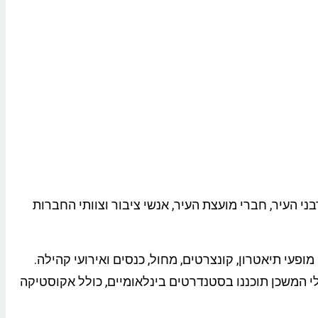
העיר, חברי מועצת העיר, אנשי ציבור וצוותי החברות
בותי אזורי ובינלאומי, בו יתקיימו מופעי תיאטרון, קונצרטים, מחול, כנסים ואירועי קהילה.
מ-900 מקומות ישיבה, אולם נוסף ל-250 איש ואמפי חיצוני ליותר מ-400 צופים. כל חללי המשכן תוכננו בסטנדרטים בינלאומיים, כולל אקוסטיקה