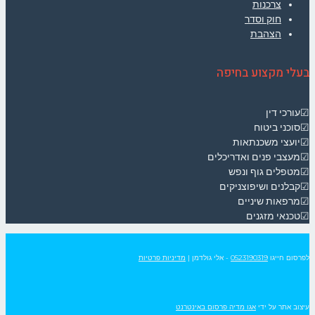
צרכנות
חוק וסדר
הצהבת
בעלי מקצוע בחיפה
☑עורכי דין
☑סוכני ביטוח
☑יועצי משכנתאות
☑מעצבי פנים ואדריכלים
☑מטפלים גוף ונפש
☑קבלנים ושיפוצניקים
☑מרפאות שיניים
☑טכנאי מזגנים
לפרסום חייגו
0523190319
- אלי גולדמן
|
מדיניות פרטיות
עיצוב אתר על ידי
אגו מדיה פרסום באינטרנט