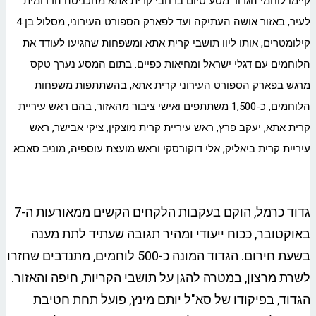
קיימו לוחמי הגדוד מסע סיום ברחבי קרית אתא מהכניסה הדרומית
לעיר, באזור אושה העתיקה ועד לפארק הספורט העירוני, מסלול בן 4
קילומטרים, אותו ליוו תושבי קרית אתא ומשפחות שהגיעו לעודד את
הלוחמים עם דגלי ישראל ומחיאות כפיים. בתום המסע נערך טקס
מרגש בפארק הספורט העירוני קרית אתא, בהשתתפות משפחות
הלוחמים, כ-1,500 משתתפים ואישי ציבור מהאזור, בהם ראש עיריית
קרית אתא, יעקב פרץ, ראש עיריית קרית מוצקין, ציקי אבישר, ראש
עיריית קרית ביאליק, אלי דוקורסקי וראש מועצת עוספיה, מוניב סאבא.
גדוד כרמל, הוקם בעקבות הלקחים הקשים ממאורעות ה-7
באוקטובר, ככוח ייעודי ומהיר תגובה שעתיד לתת מענה
בשעת חירום. הגדוד המונה כ-500 לוחמים, מתנדבים שחזרו
לשרת מרצון, במטרה להגן על תושבי הקריות, חיפה והאזור.
הגדוד, בפיקודו של סא"ל יותם מינץ, פועל תחת חטיבת