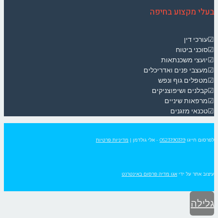
בעלי מקצוע בחיפה
☑עורכי דין
☑סוכני ביטוח
☑יועצי משכנתאות
☑מעצבי פנים ואדריכלים
☑מטפלים גוף ונפש
☑קבלנים ושיפוצניקים
☑מרפאות שיניים
☑טכנאי מזגנים
לפרסום חייגו
0523190319
- אלי גולדמן
|
מדיניות פרטיות
עיצוב אתר על ידי
אגו מדיה פרסום באינטרנט
גלילה