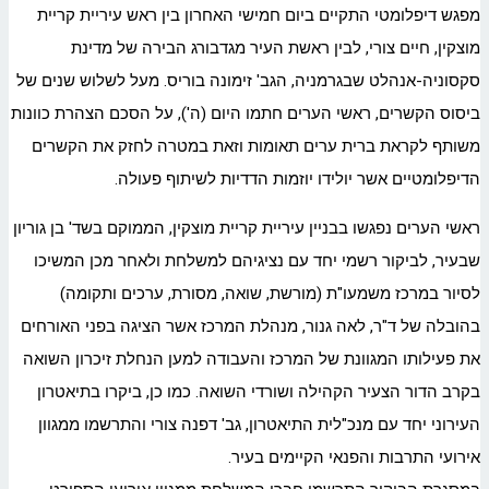
מפגש דיפלומטי התקיים ביום חמישי האחרון בין ראש עיריית קריית
מוצקין, חיים צורי, לבין ראשת העיר מגדבורג הבירה של מדינת
סקסוניה-אנהלט שבגרמניה, הגב' זימונה בוריס. מעל לשלוש שנים של
ביסוס הקשרים, ראשי הערים חתמו היום (ה'), על הסכם הצהרת כוונות
משותף לקראת ברית ערים תאומות וזאת במטרה לחזק את הקשרים
הדיפלומטיים אשר יולידו יוזמות הדדיות לשיתוף פעולה.
ראשי הערים נפגשו בבניין עיריית קריית מוצקין, הממוקם בשד' בן גוריון
שבעיר, לביקור רשמי יחד עם נציגיהם למשלחת ולאחר מכן המשיכו
לסיור במרכז משמעו"ת (מורשת, שואה, מסורת, ערכים ותקומה)
בהובלה של ד"ר, לאה גנור, מנהלת המרכז אשר הציגה בפני האורחים
את פעילותו המגוונת של המרכז והעבודה למען הנחלת זיכרון השואה
בקרב הדור הצעיר הקהילה ושורדי השואה. כמו כן, ביקרו בתיאטרון
העירוני יחד עם מנכ"לית התיאטרון, גב' דפנה צורי והתרשמו ממגוון
אירועי התרבות והפנאי הקיימים בעיר.