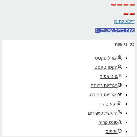
לראש
העמוד
דילוג לתוכן
פתח סרגל נגישות
כלי נגישות
הגדל טקסט
הקטן טקסט
גווני אפור
ניגודיות גבוהה
ניגודיות הפוכה
רקע בהיר
הדגשת קישורים
פונט קריא
איפוס