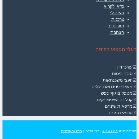
כדאי לקרוא
טעים לי
צרכנות
חוק וסדר
הצהבת
בעלי מקצוע בחיפה
☑עורכי דין
☑סוכני ביטוח
☑יועצי משכנתאות
☑מעצבי פנים ואדריכלים
☑מטפלים גוף ונפש
☑קבלנים ושיפוצניקים
☑מרפאות שיניים
☑טכנאי מזגנים
לפרסום חייגו
0523190319
- אלי גולדמן
|
מדיניות פרטיות