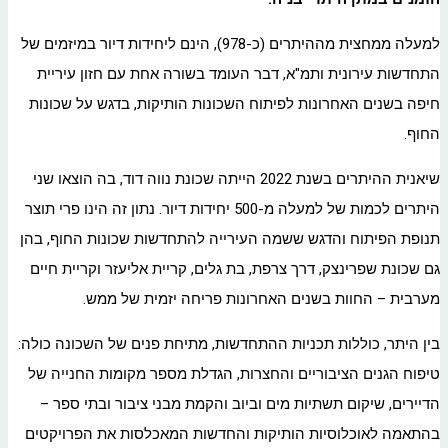
למעלה ממחצית מההיתרים (כ-978), הינם ליחידות דיור במיזמים של
התחדשות עירונית ותמ"א, דבר העומד בשורה אחת עם חזון עיריית
חיפה בשנים האחרונות לפיתוח השכונות הותיקות, בדגש על שכונות
החוף.
שיאנית ההיתרים בשנת 2022 הייתה שכונת נווה דוד, בה הוצאו שני
היתרים לכמות של למעלה מ-500 יחידות דיור. נתון זה הינו פרי תוצר
תנופת הפיתוח והדגש ששמה העירייה להתחדשות שכונות החוף, בהן
גם שכונת שפרינצק, דרך צרפת, בת גלים, קריית אליעזר וקריית חיים
מערבית – החוות בשנים האחרונות פריחה יזמית של ממש.
בין היתר, כוללות תכניות ההתחדשות, מתיחת פנים של השכונה כולה:
טיפוח הגנים הציבוריים והחצרות, הגדלת מספר מקומות החנייה של
הדיירים, שיקום תשתיות מים וביוב והקמת מבני ציבור ובתי ספר –
בהתאמה לאוכלוסיות הותיקות והחדשות המאכלסות את הפרויקטים