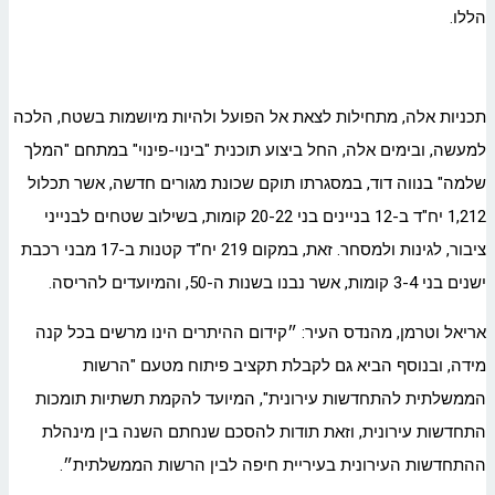
הללו.
תכניות אלה, מתחילות לצאת אל הפועל ולהיות מיושמות בשטח, הלכה
למעשה, ובימים אלה, החל ביצוע תוכנית "בינוי-פינוי" במתחם "המלך
שלמה" בנווה דוד, במסגרתו תוקם שכונת מגורים חדשה, אשר תכלול
1,212 יח"ד ב-12 בניינים בני 20-22 קומות, בשילוב שטחים לבנייני
ציבור, לגינות ולמסחר. זאת, במקום 219 יח"ד קטנות ב-17 מבני רכבת
ישנים בני 3-4 קומות, אשר נבנו בשנות ה-50, והמיועדים להריסה.
אריאל וטרמן, מהנדס העיר: ״קידום ההיתרים הינו מרשים בכל קנה
מידה, ובנוסף הביא גם לקבלת תקציב פיתוח מטעם "הרשות
הממשלתית להתחדשות עירונית", המיועד להקמת תשתיות תומכות
התחדשות עירונית, וזאת תודות להסכם שנחתם השנה בין מינהלת
ההתחדשות העירונית בעיריית חיפה לבין הרשות הממשלתית״.