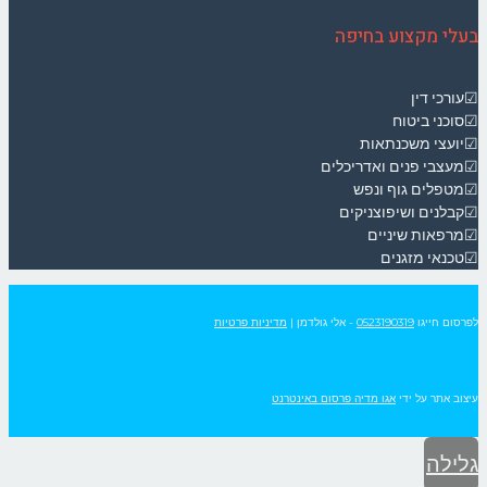
בעלי מקצוע בחיפה
☑עורכי דין
☑סוכני ביטוח
☑יועצי משכנתאות
☑מעצבי פנים ואדריכלים
☑מטפלים גוף ונפש
☑קבלנים ושיפוצניקים
☑מרפאות שיניים
☑טכנאי מזגנים
לפרסום חייגו
0523190319
- אלי גולדמן
|
מדיניות פרטיות
עיצוב אתר על ידי
אגו מדיה פרסום באינטרנט
גלילה