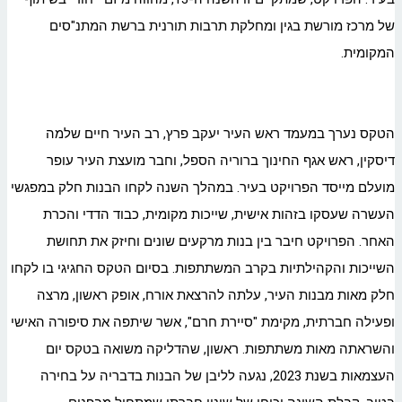
של מרכז מורשת בגין ומחלקת תרבות תורנית ברשת המתנ"סים
המקומית.
הטקס נערך במעמד ראש העיר יעקב פרץ, רב העיר חיים שלמה
דיסקין, ראש אגף החינוך ברוריה הספל, וחבר מועצת העיר עופר
מועלם מייסד הפרויקט בעיר. במהלך השנה לקחו הבנות חלק במפגשי
העשרה שעסקו בזהות אישית, שייכות מקומית, כבוד הדדי והכרת
האחר. הפרויקט חיבר בין בנות מרקעים שונים וחיזק את תחושת
השייכות והקהילתיות בקרב המשתתפות. בסיום הטקס החגיגי בו לקחו
חלק מאות מבנות העיר, עלתה להרצאת אורח, אופק ראשון, מרצה
ופעילה חברתית, מקימת "סיירת חרם", אשר שיתפה את סיפורה האישי
והשראתה מאות משתתפות. ראשון, שהדליקה משואה בטקס יום
העצמאות בשנת 2023, נגעה לליבן של הבנות בדבריה על בחירה