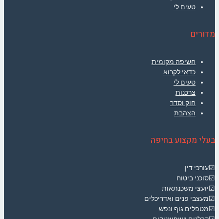
טעים לי
מדורים
חשיפה מקומית
כדאי לקרוא
טעים לי
צרכנות
חוק וסדר
הצהבת
בעלי מקצוע בחיפה
☑עורכי דין
☑סוכני ביטוח
☑יועצי משכנתאות
☑מעצבי פנים ואדריכלים
☑מטפלים גוף ונפש
☑קבלנים ושיפוצניקים