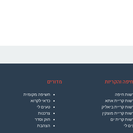
יפה והקריות
מדורים
שות חיפה
חשיפה מקומית
שות קריית אתא
כדאי לקרוא
ות קריית ביאליק
טעים לי
ות קריית מוצקין
צרכנות
שות קרית ים
חוק וסדר
ם לי
הצהבת