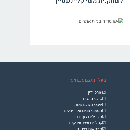
לשחקנית משי קליינשטיין
בעלי מקצוע בחיפה
☑עורכי דין
☑סוכני ביטוח
☑יועצי משכנתאות
☑מעצבי פנים ואדריכלים
☑מטפלים גוף ונפש
☑קבלנים ושיפוצניקים
☑מרפאות שיניים