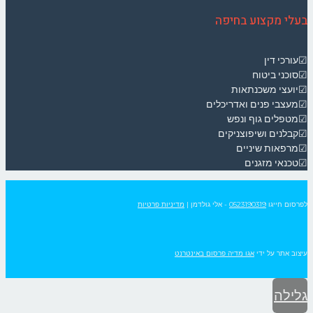
בעלי מקצוע בחיפה
☑עורכי דין
☑סוכני ביטוח
☑יועצי משכנתאות
☑מעצבי פנים ואדריכלים
☑מטפלים גוף ונפש
☑קבלנים ושיפוצניקים
☑מרפאות שיניים
☑טכנאי מזגנים
לפרסום חייגו
0523190319
- אלי גולדמן
|
מדיניות פרטיות
עיצוב אתר על ידי
אגו מדיה פרסום באינטרנט
גלילה