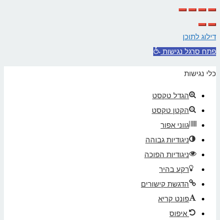
לראש
העמוד
דילוג לתוכן
פתח סרגל נגישות
כלי נגישות
הגדל טקסט
הקטן טקסט
גווני אפור
ניגודיות גבוהה
ניגודיות הפוכה
רקע בהיר
הדגשת קישורים
פונט קריא
איפוס