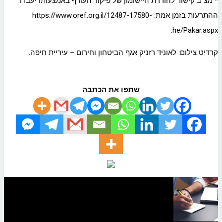
* מצ"ב קישור להורדת היישומון של פיקוד העורף באמצעותו יעברו
ההתרעות בזמן אמת: https://www.oref.org.il/12487-17580-
he/Pakar.aspx.
קרדיט צילום: לאוניד רזניק אגף הביטחון וחירום – עיריית חיפה.
שתפו את הכתבה