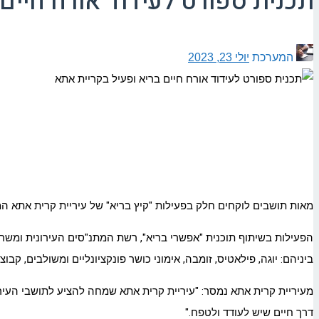
תכנית ספורט לעידוד אורח חיים
המערכת
יולי 23, 2023
מאות תושבים לוקחים חלק בפעילות "קיץ בריא" של עיריית קרית אתא המ
הפעילות בשיתוף תוכנית "אפשרי בריא", רשת המתנ"סים העירונית ומשרד 
ביניהם: יוגה, פילאטיס, זומבה, אימוני כושר פונקציונליים ומשולבים, קבוצ
מעיריית קרית אתא נמסר: "עיריית קרית אתא שמחה להציע לתושבי העיר 
דרך חיים שיש לעודד ולטפח."