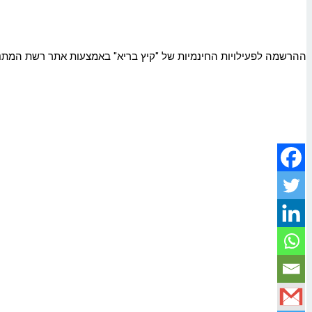
ההרשמה לפעילויות החינמיות של "קיץ בריא" באמצעות אתר רשת המתנ"סים matnasta.org.il או בטלפון 6837