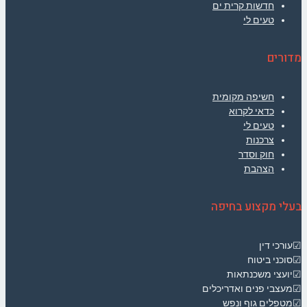
חדשות קרית ים
טעים לי
מדורים
חשיפה מקומית
כדאי לקרוא
טעים לי
צרכנות
חוק וסדר
הצהבת
בעלי מקצוע בחיפה
☑עורכי דין
☑סוכני ביטוח
☑יועצי משכנתאות
☑מעצבי פנים ואדריכלים
☑מטפלים גוף ונפש