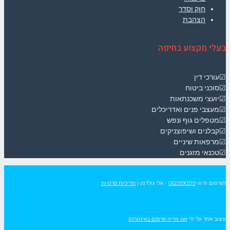
חוק וסדר
הצהבת
בעלי מקצוע בחיפה
☑עורכי דין
☑סוכני ביטוח
☑יועצי משכנתאות
☑מעצבי פנים ואדריכלים
☑מטפלים גוף ונפש
☑קבלנים ושיפוצניקים
☑מרפאות שיניים
☑טכנאי מזגנים
לפרסום חייגו
0523190319
- אלי גולדמן
|
מדיניות פרטיות
עיצוב אתר על ידי
אגו מדיה פרסום באינטרנט