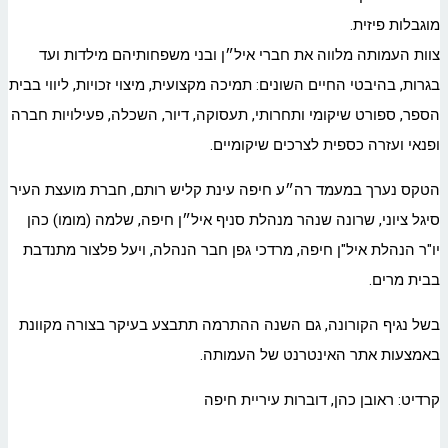
מוגבלות פיזית.
צוות העמותה מלווה את חברי איל״ן ובני משפחותיהם מילדות ועד
בגרות, בהיבטי החיים השונים: תמיכה מקצועית, מיצוי זכויות, ליווי בבית
הספר, ספורט שיקומי ותחרותי, תעסוקה, דיור, השכלה, פעילויות חברה
ופנאי ועזרה כספית לצרכים שיקומיים.
הטקס נערך במעמד רה״ע חיפה עינת קליש רותם, חברת מועצת העיר
סיגל ציוני, שרונה שנהר מנהלת סניף איל״ן חיפה, שלמה (מומו) כהן
יו"ר הנהלת איל"ן חיפה, מרדכי גפן חבר הנהלה, ויעל פלצור מתנדבת
בבית מרים.
בשל נגיף הקורונה, גם השנה ההתרמה תתבצע בעיקר בצורה מקוונת
באמצעות אתר האינטרנט של העמותה.
קרדיט: ראובן כהן, דוברות עיריית חיפה