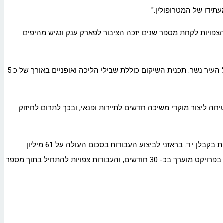
תידו של המטרופולין."
הצפויות לקחת מספר שנים יזכה הציבור לפארק ענק ונגיש מהיפים
מחצבת האגמים נשר, הינה מהמחצבות הגדולות שפעלו במדינת ישראל לאורך השנים. במסגרת שיקומה יוקם במקום פארק אגמים עירוני נרחב של העיר נשר. תכנית השיקום כוללת שבילי הליכה ואופניים באורך של כ 5
חה ליצור מוקדי משיכה חדשים לתיירות ופנאי, ובכך לתרום לחיזוק
הפרויקט נעשה בשיתוף עם עיריית נשר ותוכנן ע"י משרד שלמה אהרונסון אדריכלים. בשבוע החולף בחרה ועדת המכרזים של הקרן לשיקום מחצבות בקבלן י.ד. בראזני לביצוע העבודות בסכום העולה על 61 מיליון
שקלים. מימון הפרויקט יתחלק בין הקרן לשיקום מחצבות לעיריית נשר כאשר הקרן תממן כ 75 אחוז והיתר עיריית נשר. משך ביצוע עבודות השיקום בפרויקט מוערך בכ- 30 חודשים, והעבודות צפויות להתחיל בתוך מספר