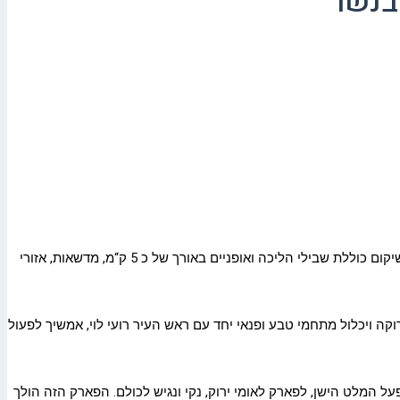
הנהלת הקרן לשיקום מחצבות ועיריית נשר, מובילים תכנית לשיקום מחצבת האגמים בנשר ולהפיכתה לפארק ירוק ונגיש עבור התושבים. תכנית השיקום כוללת שבילי הליכה ואופניים באורך של כ 5 ק“מ, מדשאות, אזורי
ה ויכלול מתחמי טבע ופנאי יחד עם ראש העיר רועי לוי, אמשיך לפעול
 המלט הישן, לפארק לאומי ירוק, נקי ונגיש לכולם. הפארק הזה הולך