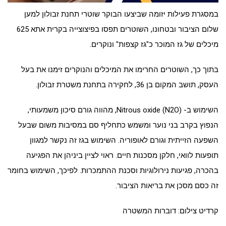
במסגרת פעילות יזומה שביצעו הבוקר שוטרי תחנת זבולון למען
שלום הציבור ובטחונו, השוטרים תפסו בפיצוצייה בקרית אתא 625
מיכלים של גז המוכר כ"גז קצפות" ונוקרים.
בתוך כך, השוטרים החרימו את המיכלים והנוקרים זימנו את בעל
העסק, תושב המקום בן 36, לחקירה בתחנת משטרת זבולון.
השימוש ב- Nitrous oxide (N2O), מהווה גורם סיכון משמעותי,
הנפוץ בקרב בני נוער ומשמש כתחליף סם במסיבות משום שבעל
השפעה הזייתית וגורם לאופוריה. השימוש בגז זה נקשר למגוון
תופעות לוואי, חלקן מסכנות חיים. ראוי לציין ביניהן את הפגיעה
בהכרה, פגיעות נירולוגיות וסכנת ההתמכרות. לפיכך, השימוש בחומר
זה כסם מסכן את בריאות הציבור.
קרדיט צילום: דוברות המשטרה