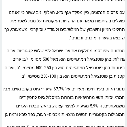
עם פרסום הנתונים, ציין מפקד אגף כ"א, האלוף יניב עשור כי "אנחנו
פועלים בשותפות מלאה עם הרשויות המקומיות על מנת לשפר את
תהליכי המיון והשיבוץ של המלש"בים ולעודד גיוס קרבי ומשמעותי, כך
שיבואו בשערינו מוכנים ונכונים".
הנתונים שפורסמו מחלקים את ערי ישראל לפי שלוש קטגוריות: ערים
גדולות, בהן פוטנציאל המתגייסים הוא מעל 500 מסיימי י"ב; ערים
בינוניות בהן פוטנציאל המתגייסים הוא בין 500-250 מסיימי י"ב; וערים
קטנות בן פוטנציאל המתגייסים הוא בין 250-100 מסיימי י"ב.
נתוני הגיוס בעיר חיפה מעידים על 67.7% שיעורי גיוס בקרב נשים. מבין
המתגייסות, 90% מהחיפאיות בוחרות במסלול גיוס לתפקידים
משמעותיים, ו- 5.9% מגיעות למיצוי קצונה. בראש טבלת הערים
המובילות בקטגוריית הנשים נמצאות מכבים- רעות, כפר סבא ורמת גן.