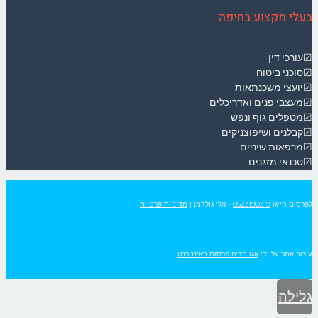
בעלי מקצוע בחיפה
☑עורכי דין
☑סוכני ביטוח
☑יועצי משכנתאות
☑מעצבי פנים ואדריכלים
☑מטפלים גוף ונפש
☑קבלנים ושיפוצניקים
☑מרפאות שיניים
☑טכנאי מזגנים
לפרסום חייגו
0523190319
- אלי גולדמן
|
מדיניות פרטיות
עיצוב אתר על ידי
אגו מדיה פרסום באינטרנט
גלילה