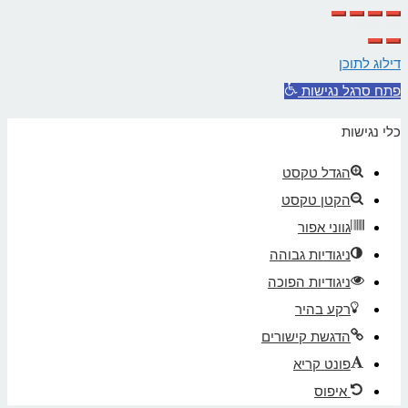
לראש
העמוד
דילוג לתוכן
פתח סרגל נגישות
כלי נגישות
הגדל טקסט
הקטן טקסט
גווני אפור
ניגודיות גבוהה
ניגודיות הפוכה
רקע בהיר
הדגשת קישורים
פונט קריא
איפוס