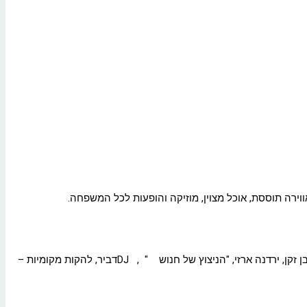
.
קן, ירדנה ארזי, "הניצוץ של חנוש
"
,
DJ
דביר, להקות מקומיות –