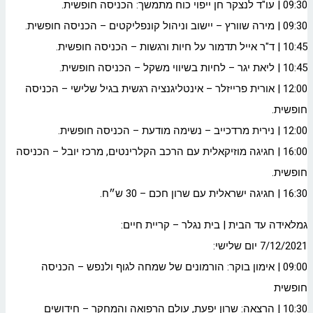
09:30 | עו"ד לנצקר חן ייפוי כוח מתמשך: הכניסה חופשית.
09:30 | מירה שוורץ – יישוב וניהול קונפליקטים – הכניסה חופשית.
10:45 | ד"ר אייל תדמור על חיות ורגשות – הכניסה חופשית.
10:45 | ליאת יגר – לחיות בשיווי משקל – הכניסה חופשית.
12:00 | אורית פרייזלר – אינטליגנציה רגשית בגיל שלישי – הכניסה
חופשית.
12:00 | נירית מרדכייב – נשימה מודעת – הכניסה חופשית.
16:00 | חגיגה מוזיקאלית עם הרכב הקלרינטים, מרכז יובל – הכניסה
חופשית.
16:30 | חגיגה ישראלית עם שרון חכם – 30 ש״ח.
גמלאידה עד הבית | בית נגלר – קריית חיים:
7/12/2021 יום שלישי:
09:00 | אימון בוקר: הורמונים של שמחה לגוף ולנפש – הכניסה
חופשית
10:30 | הרצאה: שרון יפעת, עולם הרפואה והמחקר – חידושים