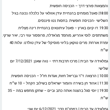
והמצאות פורצי דרך – הכניסה חופשית.
18:00| פאנל מומחים בהנחיית עידן אזולאי על כלכלה נכונה בגיל
השלישי -הכניסה חופשית. בחסות נטו פיננסים.
19:30: דו קיום בארץ – פאנל עיתונאים בהנחיית רינה מצליח.
משתתפים: לוסי אהריש, מוחמד מג'אדלה, פרופסור עוזי רבי, יאיר שרקי.
זמרת אורחת: מרים טוקאן בליווי מוסיקלי של עידן טולדנו. עלות 40
ש״ח
גמלאידה עד הבית | מרכז תרבות דתי – נווה שאנן: 7/12/2021 יום
שלישי:
10:00 | הרצאה: ד"ר גבריאל חזות, אגדות חז"ל – הכניסה חופשית.
11:30 | אהוד חן בשירה והומור ישראלים בשילוב הקהל – 10 ש״ח
19:30 | יוסי סגל בהצגה אותה כתב וביים – שחקן מחפש במה – 35
ש״ח.
גמלאידה עד הבית | במתנ"ס הדר: 6/12/2021 יום שני: