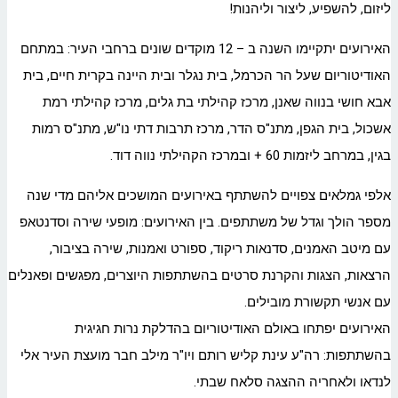
ליזום, להשפיע, ליצור וליהנות!
האירועים יתקיימו השנה ב – 12 מוקדים שונים ברחבי העיר: במתחם
האודיטוריום שעל הר הכרמל, בית נגלר ובית היינה בקרית חיים, בית
אבא חושי בנווה שאנן, מרכז קהילתי בת גלים, מרכז קהילתי רמת
אשכול, בית הגפן, מתנ"ס הדר, מרכז תרבות דתי נו"ש, מתנ"ס רמות
בגין, במרחב ליזמות 60 + ובמרכז הקהילתי נווה דוד.
אלפי גמלאים צפויים להשתתף באירועים המושכים אליהם מדי שנה
מספר הולך וגדל של משתתפים. בין האירועים: מופעי שירה וסדנטאפ
עם מיטב האמנים, סדנאות ריקוד, ספורט ואמנות, שירה בציבור,
הרצאות, הצגות והקרנת סרטים בהשתתפות היוצרים, מפגשים ופאנלים
עם אנשי תקשורת מובילים.
האירועים יפתחו באולם האודיטוריום בהדלקת נרות חגיגית
בהשתתפות: רה"ע עינת קליש רותם ויו"ר מילב חבר מועצת העיר אלי
לנדאו ולאחריה ההצגה סלאח שבתי.