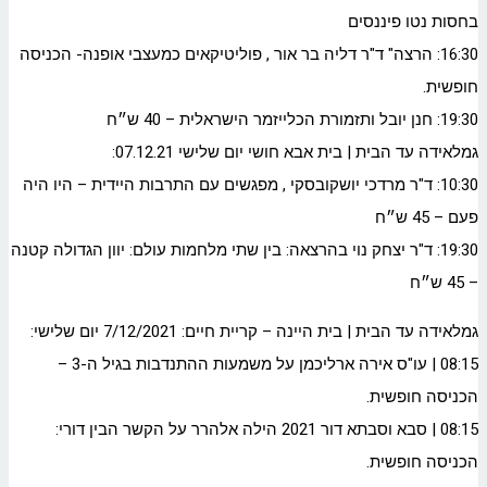
בחסות נטו פיננסים
16:30: הרצה" ד"ר דליה בר אור , פוליטיקאים כמעצבי אופנה- הכניסה
חופשית.
19:30: חנן יובל ותזמורת הכלייזמר הישראלית – 40 ש״ח
גמלאידה עד הבית | בית אבא חושי יום שלישי 07.12.21:
10:30: ד"ר מרדכי יושקובסקי , מפגשים עם התרבות היידית – היו היה
פעם – 45 ש״ח
19:30: ד"ר יצחק נוי בהרצאה: בין שתי מלחמות עולם: יוון הגדולה קטנה
– 45 ש״ח
גמלאידה עד הבית | בית היינה – קריית חיים: 7/12/2021 יום שלישי:
08:15 | עו"ס אירה ארליכמן על משמעות ההתנדבות בגיל ה-3 –
הכניסה חופשית.
08:15 | סבא וסבתא דור 2021 הילה אלהרר על הקשר הבין דורי:
הכניסה חופשית.