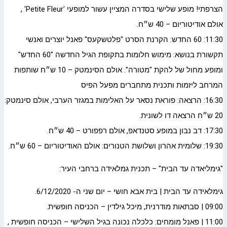
הצרפתי! מופע שלישי בסדרה המציין עשור למופעי 'Petite Fleur' ,
אולם אודיטוריום – 40 ש״ח.
11:30: 60 החדש: הקרנת הסרט "פלטשקעס" פאנל יוצרים ואנשי
תקשורת בנושא: מימוש חלומות בתקופת הגיל החדשה "60 החדש"
ומופע מחול של להקת "מטורה". אולם הסינמטק – 10 ש״ח שותפות
המרחב ליזמות ותכנית מתחברים מפעל הפיס
16:30: הרצאה: פוראת נסאר על האלימות במגזר הערבי, אולם סינמטק:
20 ש״ח הרצאה דו לשונית.
17:30: דב נבון במופע סטנדאפ, אולם רפפורט – 40 ש״ח.
19:30: שלומית אהרון ושלושת הטנורים: אולם האודיטוריום – 60 ש״ח.
"גימליאדה עד הבית" – תכנית גמלאידה ברחבי העיר:
גימלאידה עד הבית | בית אבא חושי – יום שני ה- 6/12/2020.
09:00 | סבתאות מודרנית, מיכל גילדין – הכניסה חופשית.
11:00 | פאנל מומחים: כלכלה נכונה בגיל השלישי – הכניסה חופשית ,