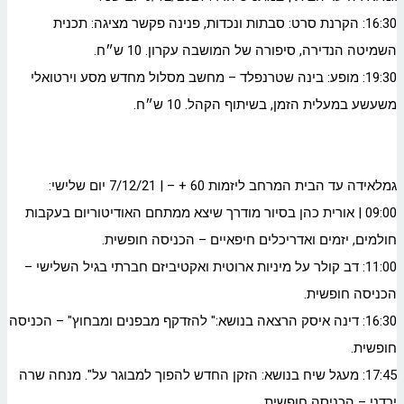
16:30: הקרנת סרט: סבתות ונכדות, פנינה פקשר מציגה: תכנית
השמיטה הנדירה, סיפורה של המושבה עקרון. 10 ש״ח.
19:30: מופע: בינה שטרנפלד – מחשב מסלול מחדש מסע וירטואלי
משעשע במעלית הזמן, בשיתוף הקהל. 10 ש״ח.
גמלאידה עד הבית המרחב ליזמות 60 + – | 7/12/21 יום שלישי:
09:00 | אורית כהן בסיור מודרך שיצא ממתחם האודיטוריום בעקבות
חולמים, יזמים ואדריכלים חיפאיים – הכניסה חופשית.
11:00: דב קולר על מיניות ארוטית ואקטיביזם חברתי בגיל השלישי –
הכניסה חופשית.
16:30: דינה איסק הרצאה בנושא:" להזדקף מבפנים ומבחוץ" – הכניסה
חופשית.
17:45: מעגל שיח בנושא: הזקן החדש להפוך למבוגר על". מנחה שרה
ירדני – הכניסה חופשית.