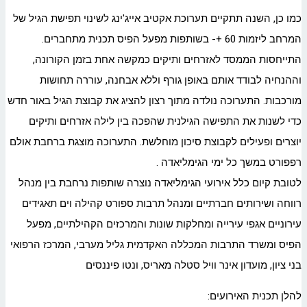
כמו כן, השנה תתקיים תערוכת אקטיב אייג'ינג לשינוי תפישת הגיל של
המרחב ליזמות 60 +- בשותפות מפעל הפיס תכנית מתחברים.
התייחסות הממסד לאזרחים ותיקים כמקשה אחת בזמן הקורונה,
וההנחיה לבודד אותם באופן גורף וללא אבחנה, עוררה תחושות
מורכבות. התערוכה נולדה מתוך רצון להציג את קבוצת הגיל באור חדש
כדי לשנות את התפישה הגילנית שהפכה בין לילה אזרחים ותיקים
יוצרים ופעילים לקבוצת סיכון מוחלשת. התערוכה מוצגת ברחבת אולם
רפפורט במשך כל ימי הגימליאדה .
לטובת קיום כלל אירועי הגימליאדה נוצרה שותפות נרחבת בין מנהל
רווחה ושירותים חברתיים ומנהל תרבות ספורט קהילה וים תאגידים
עירוניים אגפי עירייה ומחלקות שונות והמרכזים הקהילתיים, מפעל
הפיס ומשרד התרבות המכללה האקדמית גליל מערבי, המרכז הרפואי
בני ציון, מועדון אינר וויל סטלה מאריס, ונטו פיננסים
להלן תכנית האירועים: