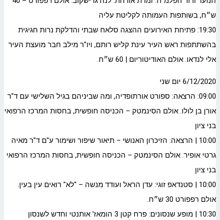
הנוער ודור הפלמ"ח. זמרת אורחת: לנה גרישקוב. אולם רפפורט – 40
ש״ח, בשותפות העמותה לקליטת עליה
19:30: פתיחת האירועים ההצגה סלאח שבתי והדלקת נרות חגיגית
בהשתתפות ראש העיר עינת קליש רותם, ויו"ר מילב חבר מועצת העיר
אלי לנדאו. אולם האודיטוריום | 60 ש״ח.
6/12/2020 יום שני
09:00: הרצאה: ספורט אורתופדיה, ומה שביניהם בגיל השלישי עם ד"ר
אורן בן לולו. אולם הסינמטק – הכניסה חופשית, בחסות המרכז הרפואי
בני ציון
10:00 | הרצאה: הזיכרון האנושי – תיאור שיפור ושימור ע"ם ד"ר מאיה
גרטי אופיר. אולם הסינמטק – הכניסה חופשית, בחסות המרכז הרפואי
בני ציון
10:00 | סטנדאפ זוגי: עדן הראל ועודד מנשה – "לא" רואים עין בעין.
אולם רפפורט 30 ש״ח.
10:30 | מופע שנסונים: פרח קטן 3 הומאז' אותנטי וחדש לשנסון