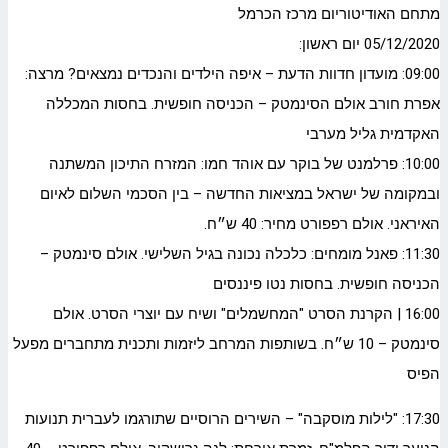
מתחם האודיטוריום מרכז הכרמל
05/12/2020 יום ראשון:
09:00: מועדון חדוות הדעת – איפה הילדים והנכדים נמצאים? מרצה:
אפרת חורב אולם הסינמטק – הכניסה חופשית. בחסות המכללה
האקדמית גליל מערבי
10:00: פרלמנט של בוקר עם אוהד חמו: המזרח התיכון המשתנה
ובמקומה של ישראל במציאות החדשה – בין הסכמי השלום לאיום
האיראני. אולם רפפורט מחיר: 40 ש״ח.
11:30: פאנל מומחים: כלכלה נכונה בגיל השלישי. אולם סינמטק –
הכניסה חופשית. בחסות נטו פיננסים
16:00 | הקרנת הסרט "המחשמלים" ושיח עם יוצרי הסרט. אולם
סינמטק – 10 ש״ח. בשותפות המרחב ליזמות ותכנית מתחברים מפעל
הפיס
17:30: "לילות מוסקבה" – השירים הרוסיים שתורגמו לעברית תנועות