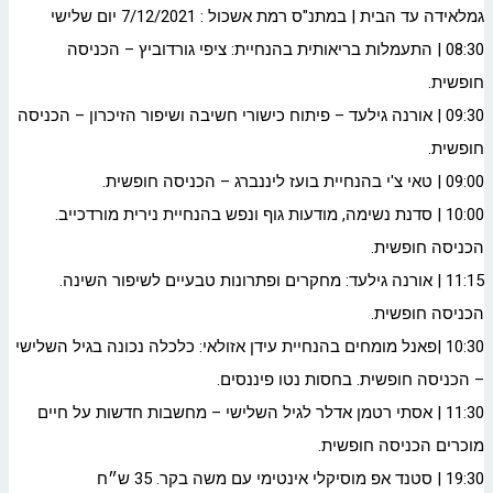
גמלאידה עד הבית | במתנ"ס רמת אשכול : 7/12/2021 יום שלישי
08:30 | התעמלות בריאותית בהנחיית: ציפי גורדוביץ – הכניסה
חופשית.
09:30 | אורנה גילעד – פיתוח כישורי חשיבה ושיפור הזיכרון – הכניסה
חופשית.
09:00 | טאי צ'י בהנחיית בועז ליננברג – הכניסה חופשית.
10:00 | סדנת נשימה, מודעות גוף ונפש בהנחיית נירית מורדכייב.
הכניסה חופשית.
11:15 | אורנה גילעד: מחקרים ופתרונות טבעיים לשיפור השינה.
הכניסה חופשית.
10:30 |פאנל מומחים בהנחיית עידן אזולאי: כלכלה נכונה בגיל השלישי
– הכניסה חופשית. בחסות נטו פיננסים.
11:30 | אסתי רטמן אדלר לגיל השלישי – מחשבות חדשות על חיים
מוכרים הכניסה חופשית.
19:30 | סטנד אפ מוסיקלי אינטימי עם משה בקר. 35 ש״ח