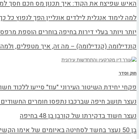
האיש שפיצח את הקוד: איך תכנון מס חכם חסך למשפחה א
למה לימוד אנגלית לילדים אונליין הפך לנפוץ כל כך
יותר ויותר בעלי דירות בחיפה בוחרים הוספת מרפס
קונדילומה (קנדילומה) – מה זה, איך מטפלים, ולמה ל
חוק וסדר
פקחי יחידת השיטור העירוני "עוז" סייעו ללכוד חשו
נעצר תושב חיפה שברכבו נתפסו חומרים החשודים
נעצר חשוד בדקירתו של קורבן בן 48 בחיפה
בן 50 נעצר בחשד לסחיטה באיומים של אימו הקשישה