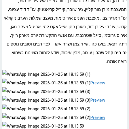
יוסי כהן, הבעלים של נקסט אורבן, רועי לוי – ראש עיריית נשר,
המעצבת מורן מור קליין, ניר שובר, קיריל קריאטניק, עו״ד דוד עציוני,
עו״ד אדיר צבי, מעצבת הפנים איריס מור, מעצב שמלות הערב ניקולאי
קדוש, עו״ד יעל בן דוד, ראובן כהן, אייל אקס לסי, אביטל ויעקב מגן,
איריס גרוסמן, סיגל שטרנברג, וגם אנשי התקשורת יורם מארק רייך,
דינה רפאל, בועז כהן, שי וייצמן ושרה אקו – לצד רבים וטובים נוספים.
זה היה קהל שמבין עיצוב, מבין איכות, ויודע לזהות מצוינות כשהוא
רואה אותה.
Preview
Preview
Preview