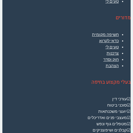
טעים לי
מדורים
חשיפה מקומית
כדאי לקרוא
טעים לי
צרכנות
חוק וסדר
הצהבת
בעלי מקצוע בחיפה
☑עורכי דין
☑סוכני ביטוח
☑יועצי משכנתאות
☑מעצבי פנים ואדריכלים
☑מטפלים גוף ונפש
☑קבלנים ושיפוצניקים