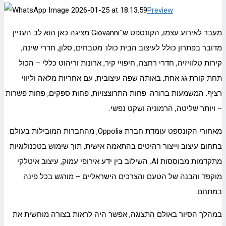
Preview
מעבר לאירוע עצמו, הקונספט ש־Giovanni מציגה כאן הוא לב העניין.
מדובר בפתרון כולל לעיצוב הבית כולו: מטבחים, סלון, חדרי שינה,
קירות טלוויזיה, חדרי רחצה, חיפויי קיר, ארונות וריהוט כללי – הכול
תחת קורת גג אחת, באותה שפה עיצובית, עם אחריות מלאה וליווי
רציף. המשמעות ברורה: פחות התרוצצויות, פחות ספקים, פחות פשרות
– ויותר שליטה, הרמוניה ושקט נפשי.
מאחורי הקונספט עומדת חברת Oppolia, מהחברות המובילות בעולם
בתחום עיצוב וייצור רהיטים בהתאמה אישית, תוך שימוש בטכנולוגיות
מתקדמות מבוססות AI. השילוב בין ידע אירופי עמוק, עיצוב איטלקי
מוקפד והבנה של הטעם והצרכים הישראליים – מורגש בכל פינה
במתחם.
במהלך הסיור באולם התצוגה, אפשר היה לראות בצורה מוחשית את