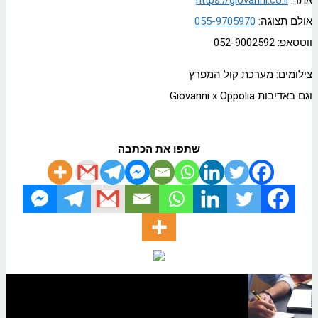
אתר:
https://giovanni.co.il
אולם תצוגה:
055-9705970
ווטסאפ: 052-9002592
צילומים: מערכת קול המפרץ
וגם באדיבות Giovanni x Oppolia
שתפו את הכתבה