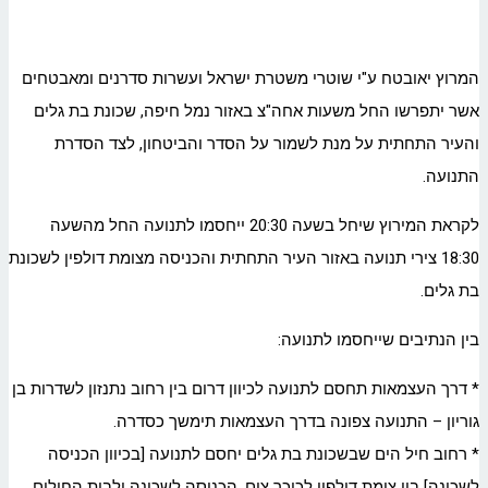
המרוץ יאובטח ע"י שוטרי משטרת ישראל ועשרות סדרנים ומאבטחים
אשר יתפרשו החל משעות אחה"צ באזור נמל חיפה, שכונת בת גלים
והעיר התחתית על מנת לשמור על הסדר והביטחון, לצד הסדרת
התנועה.
לקראת המירוץ שיחל בשעה 20:30 ייחסמו לתנועה החל מהשעה
18:30 צירי תנועה באזור העיר התחתית והכניסה מצומת דולפין לשכונת
בת גלים.
בין הנתיבים שייחסמו לתנועה:
* דרך העצמאות תחסם לתנועה לכיוון דרום בין רחוב נתנזון לשדרות בן
גוריון – התנועה צפונה בדרך העצמאות תימשך כסדרה.
* רחוב חיל הים שבשכונת בת גלים יחסם לתנועה [בכיוון הכניסה
לשכונה] בין צומת דולפין לכיכר צים. הכניסה לשכונה ולבית החולים