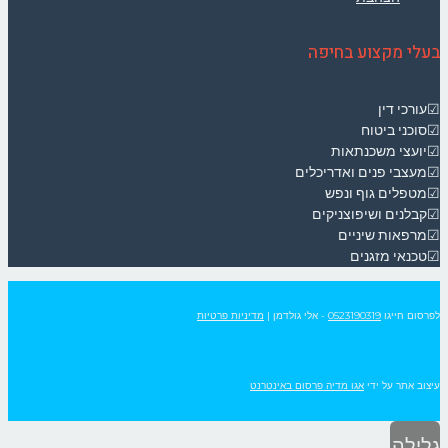
בעלי מקצוע בחיפה
☑עורכי דין
☑סוכני ביטוח
☑יועצי משכנתאות
☑מעצבי פנים ואדריכלים
☑מטפלים גוף ונפש
☑קבלנים ושיפוצניקים
☑מרפאות שיניים
☑טכנאי מזגנים
לפרסום חייגו
0523190319
- אלי גולדמן
|
מדיניות פרטיות
עיצוב אתר על ידי
אגו מדיה פרסום באינטרנט
גלילה