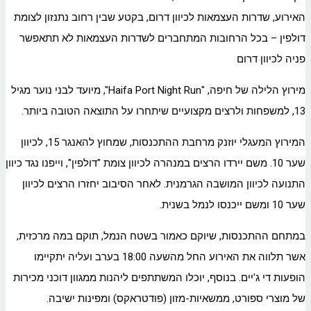
האירוע, שדרות העצמאות לכיוון דרום, בקטע שבין רחוב נתנזון לצומת
דולפין – בכל הרחובות המתחברים לשדרות העצמאות לא תתאפשר
פניה לכיוון דרום
מירוץ הלילה של חיפה, "Haifa Port Night Run", מיועד לבני נוער מגיל
13, למשפחות ולרצים מקצועיים שיתחרו על התוצאה הטובה ביותר.
המירוץ המעגלי יוזנק מרחבת ההתכנסות, שמחוץ להאנגר 15, לכיוון
שער 10. משם יירדו הרצים במנהרה לכיוון צומת "דולפין", וייפנו נגד כיוון
התנועה לכיוון המושבה הגרמנית. לאחר הסיבוב יחזרו הרצים לכיוון
שער 10 ומשם ייכנסו לנמל בשנית.
במתחם ההתכנסות, שיוקם כאמור בשטח הנמל, תוקם במה מרכזית,
אשר תלווה את האירוע החל מהשעה 18:00 בערב ועליה יתקיימו
הופעות די ג'יים. בנוסף, יוכלו המשתתפים ליהנות ממגוון דוכני מכירות
של מוצרי ספורט, ממשאיות-מזון (פודטראקס) ומפינות ישיבה.