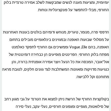
יומיומית, ומציעות מענה לנשים שמבקשות לשלב אמירה טרנדית בלוק
החורפי, מבלי להתפשר על פונקציונליות ונוחות.
הדפסי פרה, מנומר, טיגריס, מנוחש ודומיהם בולטים בעונות האחרונות
על מסלולי שבועות האופנה ובמגזינים בינלאומיים מובילים בתחום
האופנה, בהם Vogue ,Elle וממשיכים גם החורף לתפקד כאלמנט
מפתח בלוק החורפי. הפרינטים מופיעים הן כבחירה דומיננטית של
אול־אובר, המכסה את כל הנעל ויוצר אמירה אופנתית ברורה, והן
כנגיעות מדויקות ומאוזנות המשתלבות לצד גוונים חלקים, לטובת מראה
מתוחכם וקל ללבישה.
בקולקציות החורף של הרשת ניתן למצוא את הטרנד על גבי מגוון רחב
של סילואטות, מגפיים ומגפונים חורפיים, נעלי עקב, נעלי סירה