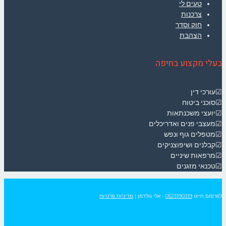
טעים לי
צרכנות
חוק וסדר
הצהבת
בעלי מקצוע בחיפה
☑עורכי דין
☑סוכני ביטוח
☑יועצי משכנתאות
☑מעצבי פנים ואדריכלים
☑מטפלים גוף ונפש
☑קבלנים ושיפוצניקים
☑מרפאות שיניים
☑טכנאי מזגנים
לפרסום חייגו
0523190319
- אלי גולדמן
|
מדיניות פרטיות