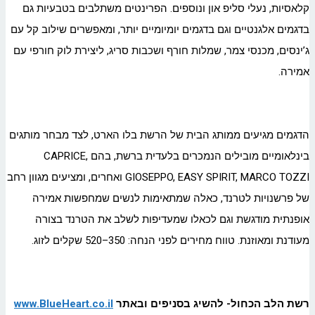
קלאסיות, נעלי סליפ און ונוספים. הפרינטים משתלבים בטבעיות גם
בדגמים אלגנטיים וגם בדגמים יומיומיים יותר, ומאפשרים שילוב קל עם
ג’ינסים, מכנסי צמר, שמלות חורף ושכבות סריג, ליצירת לוק חורפי עם
אמירה.
הדגמים מגיעים ממותג הבית של הרשת בלו הארט, לצד מבחר מותגים
בינלאומיים מובילים הנמכרים בלעדית ברשת, בהם CAPRICE,
GIOSEPPO, EASY SPIRIT, MARCO TOZZI ואחרים, ומציעים מגוון רחב
של פרשנויות לטרנד, כאלה שמתאימות לנשים שמחפשות אמירה
אופנתית מודגשת וגם לכאלו שמעדיפות לשלב את הטרנד בצורה
מעודנת ומאוזנת. טווח מחירים לפני הנחה: 350–520 שקלים לזוג.
רשת הלב הכחול- להשיג בסניפים ובאתר
www.BlueHeart.co.il