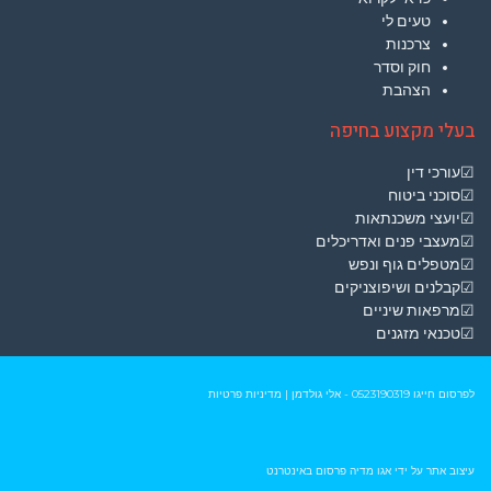
טעים לי
צרכנות
חוק וסדר
הצהבת
בעלי מקצוע בחיפה
☑עורכי דין
☑סוכני ביטוח
☑יועצי משכנתאות
☑מעצבי פנים ואדריכלים
☑מטפלים גוף ונפש
☑קבלנים ושיפוצניקים
☑מרפאות שיניים
☑טכנאי מזגנים
לפרסום חייגו
0523190319
- אלי גולדמן
|
מדיניות פרטיות
עיצוב אתר על ידי
אגו מדיה פרסום באינטרנט