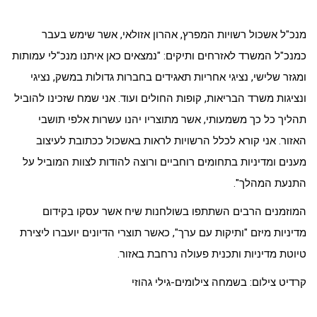
מנכ"ל אשכול רשויות המפרץ, אהרון אזולאי, אשר שימש בעבר
כמנכ"ל המשרד לאזרחים ותיקים: "נמצאים כאן איתנו מנכ"לי עמותות
ומגזר שלישי, נציגי אחריות תאגידים בחברות גדולות במשק, נציגי
ונציגות משרד הבריאות, קופות החולים ועוד. אני שמח שזכינו להוביל
תהליך כל כך משמעותי, אשר מתוצריו יהנו עשרות אלפי תושבי
האזור. אני קורא לכלל הרשויות לראות באשכול ככתובת לעיצוב
מענים ומדיניות בתחומים רוחביים ורוצה להודות לצוות המוביל על
התנעת המהלך".
המוזמנים הרבים השתתפו בשולחנות שיח אשר עסקו בקידום
מדיניות מיזם "ותיקות עם ערך", כאשר תוצרי הדיונים יועברו ליצירת
טיוטת מדיניות ותכנית פעולה נרחבת באזור.
קרדיט צילום: בשמחה צילומים-גילי גהוזי