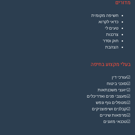
מדורים
חשיפה מקומית
כדאי לקרוא
טעים לי
צרכנות
חוק וסדר
הצהבת
בעלי מקצוע בחיפה
☑עורכי דין
☑סוכני ביטוח
☑יועצי משכנתאות
☑מעצבי פנים ואדריכלים
☑מטפלים גוף ונפש
☑קבלנים ושיפוצניקים
☑מרפאות שיניים
☑טכנאי מזגנים