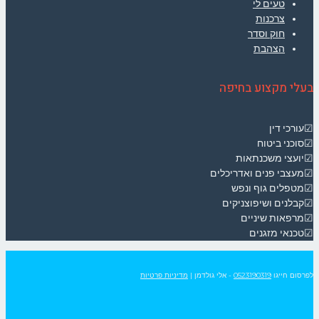
טעים לי
צרכנות
חוק וסדר
הצהבת
בעלי מקצוע בחיפה
☑עורכי דין
☑סוכני ביטוח
☑יועצי משכנתאות
☑מעצבי פנים ואדריכלים
☑מטפלים גוף ונפש
☑קבלנים ושיפוצניקים
☑מרפאות שיניים
☑טכנאי מזגנים
לפרסום חייגו
0523190319
- אלי גולדמן
|
מדיניות פרטיות