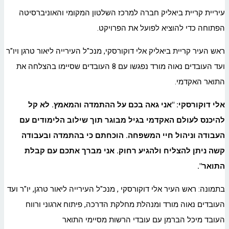
עיריית קריית
ביאליק
חברה למרכז השלטון המקומי והאוניברסיטה
הפתוחה כדי להוציא לפועל את הפרויקט.
ראש העיר קריית
ביאליק
אלי דוקורסקי, מנכ"ל העירייה ליאור טרגן ויו"ר
ועד העובדים נאוה מורד נפגשו עם 8 העובדים שסיימו בהצלחה את
התואר האקדמי.
אלי דוקורסקי: "אני גאה בכם על ההתמדה והמאמץ. לא קל
להיכנס לעולם האקדמי בגיל מבוגר תוך שילוב הלימודים עם
העבודה וניהול חיי המשפחה. הוכחתם כי בהתמדה ובעבודה
קשה ניתן להצליח ולהגיע רחוק. אני מברך אתכם עם קבלת
התואר".
בתמונה: ראש העיר אלי דוקורסקי , מנכ"ל העירייה ליאור טרגן, יו"ר ועד
העובדים
נאוה מורד ומנהלת מחלקת הדרכה, פיתוח ארגוני ורווח
העובד מיכל הברמן עם עובדי הרשות מסיימי התואר