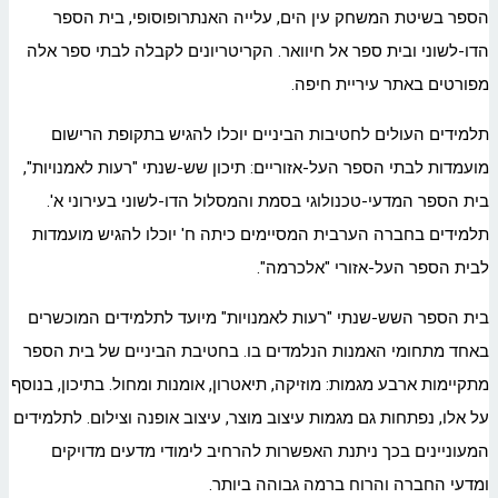
הספר בשיטת המשחק עין הים, עלייה האנתרופוסופי, בית הספר
הדו-לשוני ובית ספר אל חיוואר. הקריטריונים לקבלה לבתי ספר אלה
מפורטים באתר עיריית חיפה.
תלמידים העולים לחטיבות הביניים יוכלו להגיש בתקופת הרישום
מועמדות לבתי הספר העל-אזוריים: תיכון שש-שנתי "רעות לאמנויות",
בית הספר המדעי-טכנולוגי בסמת והמסלול הדו-לשוני בעירוני א'.
תלמידים בחברה הערבית המסיימים כיתה ח' יוכלו להגיש מועמדות
לבית הספר העל-אזורי "אלכרמה".
בית הספר השש-שנתי "רעות לאמנויות" מיועד לתלמידים המוכשרים
באחד מתחומי האמנות הנלמדים בו. בחטיבת הביניים של בית הספר
מתקיימות ארבע מגמות: מוזיקה, תיאטרון, אומנות ומחול. בתיכון, בנוסף
על אלו, נפתחות גם מגמות עיצוב מוצר, עיצוב אופנה וצילום. לתלמידים
המעוניינים בכך ניתנת האפשרות להרחיב לימודי מדעים מדויקים
ומדעי החברה והרוח ברמה גבוהה ביותר.