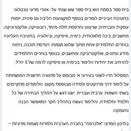
בית ספר בסמת הוא בית ספר שש שנתי על- אזורי מדעי טכנולוגי.
בחטיבת הביניים לומדים בנוסף למקצועות הליבה גם סינית, יזמות
עסקית וחברתית, שרטוט והדפסת תלת-מימד, רובוטיקה, אלקטרוניקה,
מחשבים, בינה מלאכותית, כימיה, פיסיקה, וביולוגיה. בחטיבה העליונה
בוחרים התלמידים אחת מתוך שלוש מגמות: הנדסת תוכנה, ניתוח
מידע ונתונים, ואלקטרוניקה ומחשבים. בנוסף בוחרים התלמידים
להרחיב את יחידות הלימוד בכימיה או פיסיקה לרמה של 5 יח"ל.
המסלול הדו-לשוני בעירוני א' מבוסס על פדגוגיה חדשנית המושתתת
על לימוד דרך פרויקטים ולמידה מבוססת מקום. הלימודים מתקיימים
בשתי השפות: ערבית ועברית. ישנו דגש על תהליך הבחירה של כל
תלמיד ותלמידה, והלימוד נעשה בתהליך חקר המאפשר הבנה
והעמקה.
בתיכון המדעי "אלכרמה" בחברה הערבית נלמדות מגמות מדעיות –