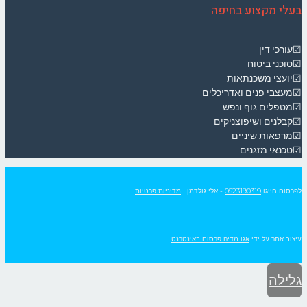
בעלי מקצוע בחיפה
☑עורכי דין
☑סוכני ביטוח
☑יועצי משכנתאות
☑מעצבי פנים ואדריכלים
☑מטפלים גוף ונפש
☑קבלנים ושיפוצניקים
☑מרפאות שיניים
☑טכנאי מזגנים
לפרסום חייגו
0523190319
- אלי גולדמן
|
מדיניות פרטיות
עיצוב אתר על ידי
אגו מדיה פרסום באינטרנט
גלילה