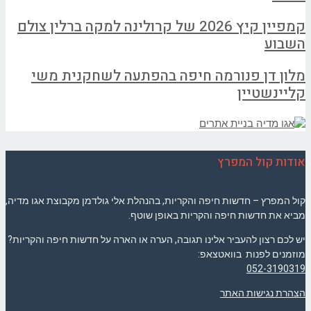
קמפיין קיץ 2026 של קרולינה למקה ברלין צולם
השבוע
מלון דן פנורמה חיפה בהפתעה לשחקנית משי
קליינשטיין
אודות קול המפרץ
קול המפרץ – חדשות חיפה והקריות, בהנהלת אלי גולדמן מקבוצת אגו מדיה,
מביא את חדשות חיפה והקריות באופן שוטף.
יש לכם רצון להעביר אלינו תגובה, הערה או הארה על חדשות חיפה והקריות?
מוזמנים לפנות בוואטצאפ:
052-3190319
הצהרת נגישות האתר