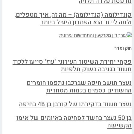
מרפסת פלדה תלויה
קונדילומה (קנדילומה) – מה זה, איך מטפלים,
ולמה לייזר הוא הפתרון היעיל ביותר
חוק וסדר
פקחי יחידת השיטור העירוני "עוז" סייעו ללכוד
חשוד בגניבה בשוק תלפיות
נעצר תושב חיפה שברכבו נתפסו חומרים
החשודים כסמים בכמות מסחרית
נעצר חשוד בדקירתו של קורבן בן 48 בחיפה
בן 50 נעצר בחשד לסחיטה באיומים של אימו
הקשישה