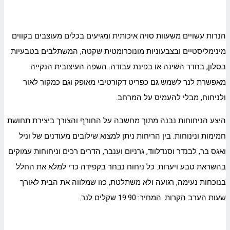
הנרות עשויים משעוות סויה איכותית ומגיעים בכלים מעוצבים בקווים
מינימליסטיים ובצבעוניות מונוכרומטית שקטה, המשתלבים בטבעיות
בסלון, בחדר השינה או בפינת עבודה. השפה העיצובית הנקייה
מאפשרת לנר לשמש גם כפריט דקורטיבי מאופק וגם כמקור לאור
ולניחוח, מבלי להעמיס על המרחב.
היצע הניחוחות נבנה מתוך מחשבה על החורף והצורך ביצירת תחושת
חמימות ונינוחות. בין הריחות ניתן למצוא שילובים מעודנים של וניל
ואגס בר, לבנדר וסנדלווד, גרניום וענבר, הדרים רכים וניחוחות עמוקים
בהשראת טבע ויערות. כל ניחוח נבחר בקפידה כדי למלא את החלל
בנוכחות נעימה, רגועה ולא משתלטת, כזו שמלווה את הבית לאורך
שעות הערב הקרות. המחיר: 19.90 שקלים לנר.