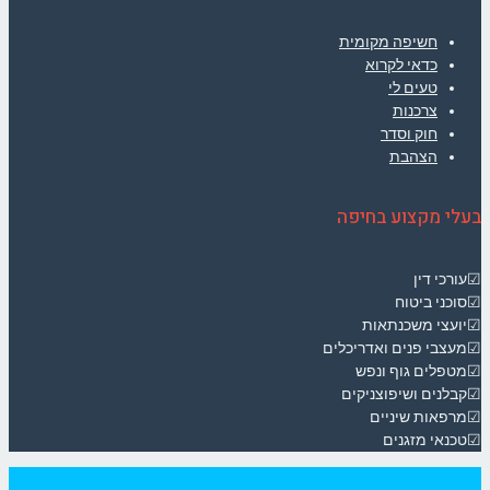
חשיפה מקומית
כדאי לקרוא
טעים לי
צרכנות
חוק וסדר
הצהבת
בעלי מקצוע בחיפה
☑עורכי דין
☑סוכני ביטוח
☑יועצי משכנתאות
☑מעצבי פנים ואדריכלים
☑מטפלים גוף ונפש
☑קבלנים ושיפוצניקים
☑מרפאות שיניים
☑טכנאי מזגנים