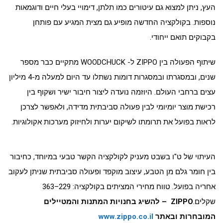
העץ, ניתן למצוא גם עיטורים כמו תלתן, דימויי בעלי חיים ודוגמאות
נוספות. בקולקציה החדשה מופיע גם מצית המגיע עם פותחן
בקבוקים תואם ייחודי.
שיתוף הפעולה בין ZIPPO ל- WOODCHUCK מתקיים כבר מספר
שנים, ובמסגרתו ובמסגרות דומות נשתלו עד היום למעלה מ-4 מיליון
עצים ברחבי העולם. היוזמה נועדה ליצור חיבור ישיר ושקוף בין
רכישת מוצר יומיומי לבין פעולה סביבתית מדידה, ולאפשר לצרכן
לראות בפועל את תרומתו לשיקום יערות ולחיזוק מערכות אקולוגיות.
העיתוי של ט"ו בשבט מעניק לקולקציה הקשר טבעי במיוחד, כחיבור
בין חומר גלם מן הטבע, עיצוב מוקפד ופעולה סביבתית שניתן לעקוב
אחריה בפועל. טווח מחירי המציתים בקולקציה: 229–363
שקלים.
ZIPPO
– להשיג בחנויות המתנות והמטיילים
המובחרות ובאתר
www.zippo.co.il