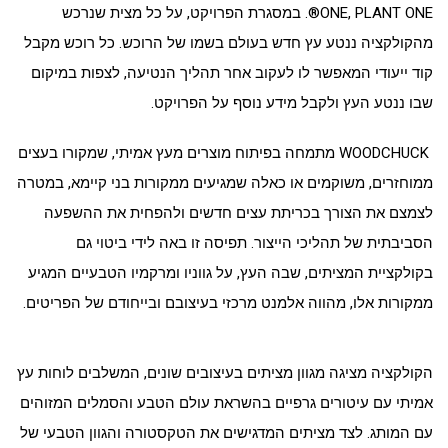
ONE, PLANT ONE®. במסגרת הפרויקט, על כל מצית שנרכש
מהקולקציה ננטע עץ חדש בעולם בשמו של הרוכש. כל רוכש מקבל
קוד ייעודי המאפשר לו לעקוב אחר תהליך הנטיעה, לצפות במיקום
שבו ננטע העץ ולקבל מידע נוסף על הפרויקט.
WOODCHUCK מתמחה בפיתוח מוצרים מעץ אמיתי, שמקורו בעצים
ממוחזרים, משוקמים או כאלה שמגיעים ממקורות בני קיימא, במטרה
לצמצם את הצורך בכריתת עצים חדשים ולהפחית את ההשפעה
הסביבתית של תהליכי הייצור. תפיסה זו באה לידי ביטוי גם
בקולקציית המציתים, שבה העץ, על גווניו ומרקמיו הטבעיים המגיע
ממקורות אלו, מהווה אלמנט מרכזי בעיצובם ובייחודם של הפריטים.
הקולקציה מציגה מגוון מציתים בעיצובים שונים, המשלבים לוחות עץ
אמיתי עם עיטורים גרפיים בהשראת עולם הטבע והסמלים המזוהים
עם המותג. לצד מציתים המדגישים את הטקסטורה והגוון הטבעי של