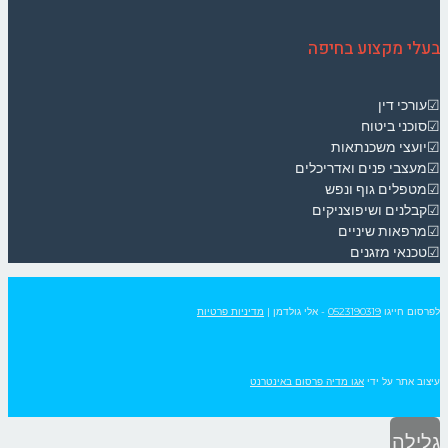
בעלי מקצוע בחיפה
☑עורכי דין
☑סוכני ביטוח
☑יועצי משכנתאות
☑מעצבי פנים ואדריכלים
☑מטפלים גוף ונפש
☑קבלנים ושיפוצניקים
☑מרפאות שיניים
☑טכנאי מזגנים
לפרסום חייגו
0523190319
- אלי גולדמן
|
מדיניות פרטיות
עיצוב אתר על ידי
אגו מדיה פרסום באינטרנט
גלילה