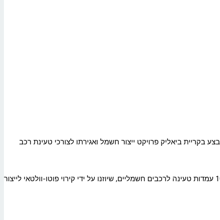
רה אנרגיה לבצע בקריית ביאליק פרויקט ייצור חשמל ואגירתו לצורכי טעינת רכב
מדובר במיזם חדשני לאספקת חשמל "ירוק" ונקי לטעינת רכבים חשמליים על בסיס אגירה מקומית. הפתרון המשולב שמציע הפרויקט יתבסס על 10 עמדות טעינה לרכבים חשמליים, שיוזנו על ידי קירוי פוטו-וולטאי לייצור