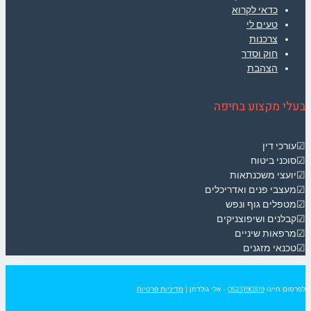
כדאי לקרוא
טעים לי
צרכנות
חוק וסדר
הצהבת
בעלי מקצוע בחיפה
☑עורכי דין
☑סוכני ביטוח
☑יועצי משכנתאות
☑מעצבי פנים ואדריכלים
☑מטפלים גוף ונפש
☑קבלנים ושיפוצניקים
☑מרפאות שיניים
☑טכנאי מזגנים
לפרסום חייגו
0523190319
- אלי גולדמן
|
מדיניות פרטיות