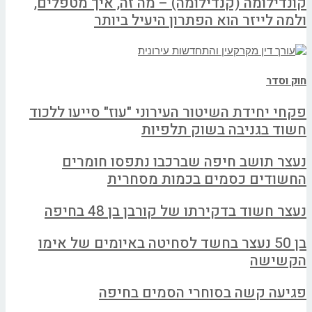
קונדילומה (קנדילומה) – מה זה, איך מטפלים,
ולמה לייזר הוא הפתרון היעיל ביותר
חוק וסדר
פקחי יחידת השיטור העירוני "עוז" סייעו ללכוד
חשוד בגניבה בשוק תלפיות
נעצר תושב חיפה שברכבו נתפסו חומרים
החשודים כסמים בכמות מסחרית
נעצר חשוד בדקירתו של קורבן בן 48 בחיפה
בן 50 נעצר בחשד לסחיטה באיומים של אימו
הקשישה
פגיעה קשה בסוחרי הסמים בחיפה