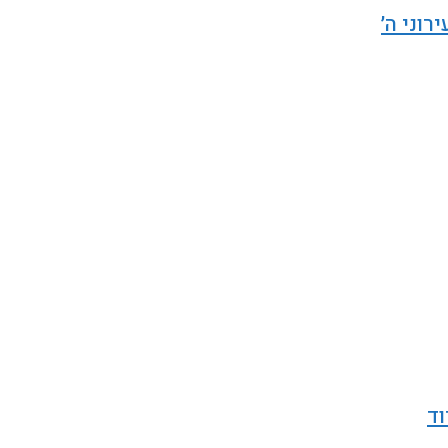
רוני ה׳
וד