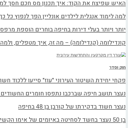
האיש שפיצח את הקוד: איך תכנון מס חכם חסך למשפחה א
למה לימוד אנגלית לילדים אונליין הפך לנפוץ כל כך
יותר ויותר בעלי דירות בחיפה בוחרים הוספת מרפס
קונדילומה (קנדילומה) – מה זה, איך מטפלים, ולמה ל
חוק וסדר
פקחי יחידת השיטור העירוני "עוז" סייעו ללכוד חשו
נעצר תושב חיפה שברכבו נתפסו חומרים החשודים
נעצר חשוד בדקירתו של קורבן בן 48 בחיפה
בן 50 נעצר בחשד לסחיטה באיומים של אימו הקשישה