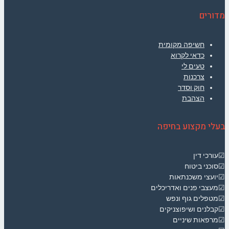
מדורים
חשיפה מקומית
כדאי לקרוא
טעים לי
צרכנות
חוק וסדר
הצהבת
בעלי מקצוע בחיפה
☑עורכי דין
☑סוכני ביטוח
☑יועצי משכנתאות
☑מעצבי פנים ואדריכלים
☑מטפלים גוף ונפש
☑קבלנים ושיפוצניקים
☑מרפאות שיניים