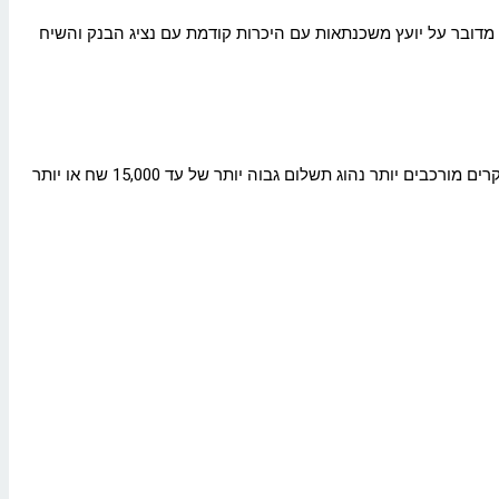
מדובר על יועץ משכנתאות עם היכרות קודמת עם נציג הבנק והשיח
שירותי יועץ משכנתאות נעים בדרך כלל בטווח של 5000-7000 שח לתיק "פשוט" של לקוח עם הון עצמי והכנסה מספקת ליעד שהציב לרכישה. במקרים מורכבים יותר נהוג תשלום גבוה יותר של עד 15,000 שח או יותר