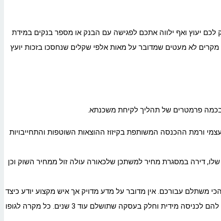
 לכם יעוץ ואף ילווה אתכם לפגישה עם הבנק או מספר בנקים במידת
מקרים לא מעטים שמדובר על מאות אלפי שקלים שנחסכו בזכות יועץ
 בכמה פרמטרים של תהליך לקיחת משכנתא.
עצמי ורמת ההכנסה המשותפת בקיזוז ההוצאות השוטפות והתחייבויות
לו, דירה במסגרת מחיר למשתכן שלכאורה עולה זול ממחיר השוק וכן
י משתלם עבורכם. אין מדובר על מדע מדויק אך איש מקצוע יודע כיצד
לבחור את המסלולים הטובים ביותר ביחס לכל לקוח. לחלק יש הון עצמי גבוה ואילו אחרים עם הכנסה חודשית גבוה. חלק עם דירה שמחכה להם לכניסה מידית וחלק בעסקה שתושלם עוד 3 שנים. כל מקרה לגופו